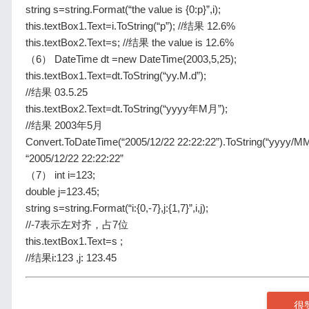
string s=string.Format(“the value is {0:p}”,i);
this.textBox1.Text=i.ToString(“p”); //结果 12.6%
this.textBox2.Text=s; //结果 the value is 12.6%
（6） DateTime dt =new DateTime(2003,5,25);
this.textBox1.Text=dt.ToString(“yy.M.d”);
//结果 03.5.25
this.textBox2.Text=dt.ToString(“yyyy年M月”);
//结果 2003年5月
Convert.ToDateTime(“2005/12/22 22:22:22”).ToString(“yyyy/
“2005/12/22 22:22:22”
（7） int i=123;
double j=123.45;
string s=string.Format(“i:{0,-7},j:{1,7}”,i,j);
//-7表示左对齐，占7位
this.textBox1.Text=s ;
//结果i:123 ,j: 123.45
很