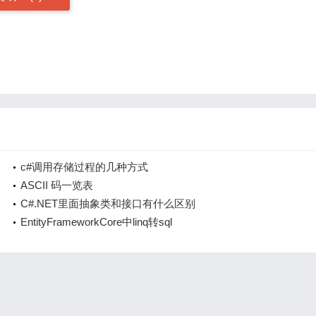
c#调用存储过程的几种方式
ASCII 码一览表
C#.NET里面抽象类和接口有什么区别
EntityFrameworkCore中linq转sql