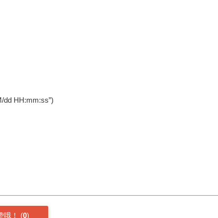
MM/dd HH:mm:ss”)
赞哦！
(
0
)