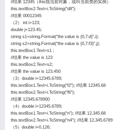
//结果 12345（this指当前对象，或叫当前类的实例）
this.textBox2.Text=i.ToString(“d8”);
//结果 00012345
（2） int i=123;
double j=123.45;
string s1=string.Format(“the value is {0,7:d}”,i);
string s2=string.Format(“the value is {0,7:f3}”,j);
this.textBox1.Text=s1 ;
//结果 the value is 123
this.textBox2.Text=s2;
//结果 the value is 123.450
（3）double i=12345.6789;
this.textBox1.Text=i.ToString(“f2”); //结果 12345.68
this.textBox2.Text=i.ToString(“f6”);
//结果 12345.678900
（4）double i=12345.6789;
this.textBox1.Text=i.ToString(“n”); //结果 12,345.68
this.textBox2.Text=i.ToString(“n4”); //结果 12,345.6789
（5）double i=0.126;