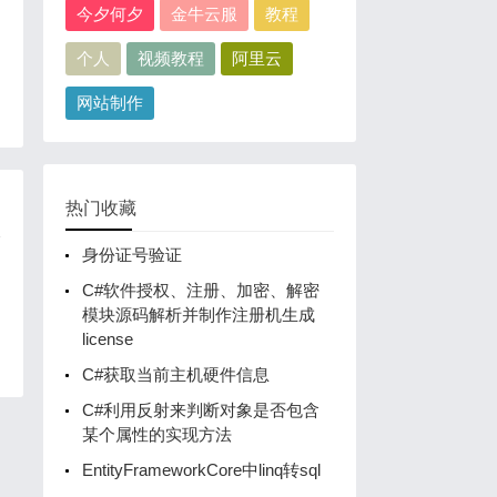
今夕何夕
金牛云服
教程
个人
视频教程
阿里云
网站制作
热门收藏
身份证号验证
C#软件授权、注册、加密、解密
模块源码解析并制作注册机生成
license
C#获取当前主机硬件信息
C#利用反射来判断对象是否包含
某个属性的实现方法
EntityFrameworkCore中linq转sql