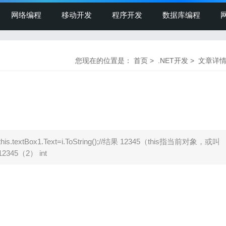
网络编程
移动开发
程序开发
数据库编程
您现在的位置是：
首页
>
.NET开发
> 文章详
xtBox1.Text=i.ToString();//结果 12345（this指当前对象，或叫
12345（2） int