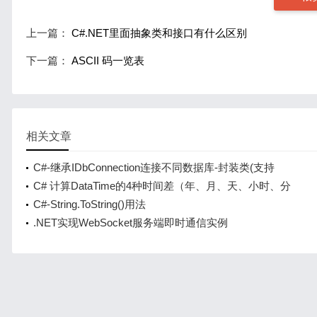
上一篇：
C#.NET里面抽象类和接口有什么区别
下一篇：
ASCII 码一览表
相关文章
C#-继承IDbConnection连接不同数据库-封装类(支持
SqlServer，MySql，Or
C# 计算DataTime的4种时间差（年、月、天、小时、分
钟、秒）
C#-String.ToString()用法
.NET实现WebSocket服务端即时通信实例